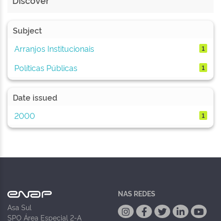
Discover
Subject
Arranjos Institucionais
1
Políticas Públicas
1
Date issued
2000
1
NAS REDES
Asa Sul
SPO Área Especial 2-A