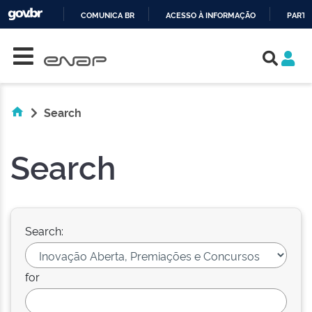
COMUNICA BR
ACESSO À INFORMAÇÃO
PARTI
Skip navigation
IR
PARA
O
CONTEÚDO
Search
Search
Search:
for