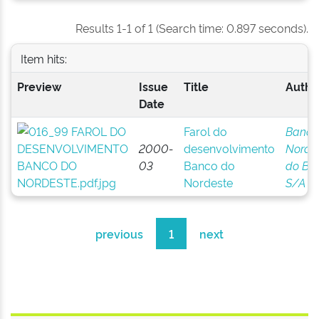
Results 1-1 of 1 (Search time: 0.897 seconds).
Item hits:
Preview
Issue
Title
Author
Date
Farol do
Banco
2000-
desenvolvimento
Norde
03
Banco do
do Bra
Nordeste
S/A
previous
1
next