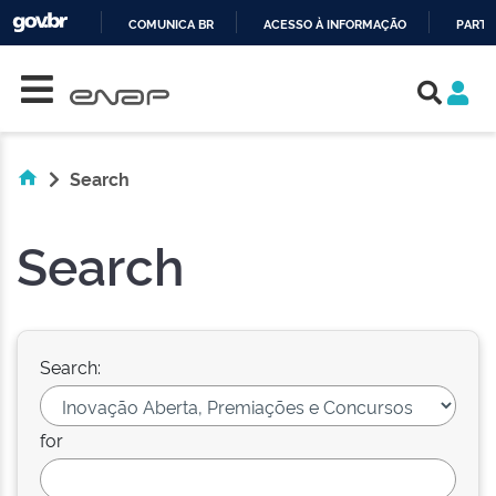
COMUNICA BR
ACESSO À INFORMAÇÃO
PARTI
Skip navigation
IR
PARA
O
CONTEÚDO
Search
Search
Search:
for