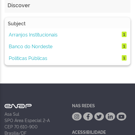
Discover
Subject
Arranjos Institucionais
1
Banco do Nordeste
1
Políticas Públicas
1
NAS REDES
Asa Sul
SPO Área Especial 2-A
CEP 70.610-900
ACESSIBILIDADE
Brasília/DF