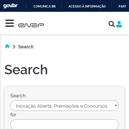
COMUNICA BR
ACESSO À INFORMAÇÃO
PARTI
Skip navigation
IR
PARA
O
CONTEÚDO
Search
Search
Search:
for