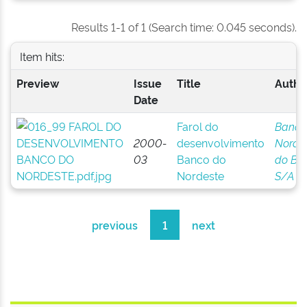
Results 1-1 of 1 (Search time: 0.045 seconds).
Item hits:
Preview
Issue
Title
Author
Date
Farol do
Banco
2000-
desenvolvimento
Norde
03
Banco do
do Bra
Nordeste
S/A
previous
1
next