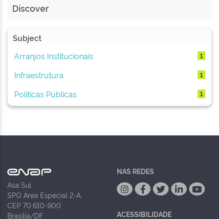
Discover
Subject
Arranjos Institucionais
1
Infraestrutura
1
Políticas Públicas
1
NAS REDES
Asa Sul
SPO Área Especial 2-A
CEP 70.610-900
ACESSIBILIDADE
Brasília/DF