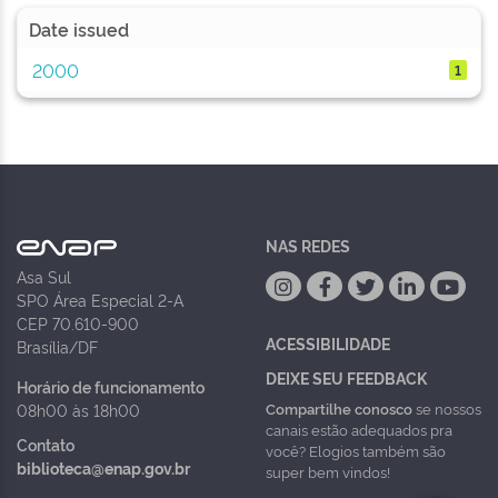
Date issued
2000
1
NAS REDES
Asa Sul
SPO Área Especial 2-A
CEP 70.610-900
ACESSIBILIDADE
Brasília/DF
DEIXE SEU FEEDBACK
Horário de funcionamento
Compartilhe conosco
se nossos
08h00 às 18h00
canais estão adequados pra
Contato
você? Elogios também são
biblioteca@enap.gov.br
super bem vindos!