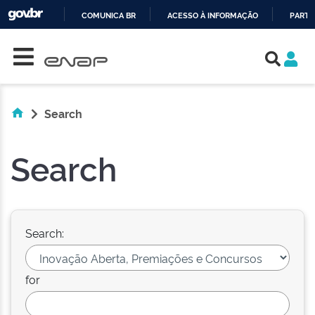
COMUNICA BR
ACESSO À INFORMAÇÃO
PARTI
Skip navigation
IR
PARA
O
CONTEÚDO
Search
Search
Search:
for