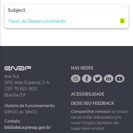
Subject
Farol do Desenvolvimento
1
NAS REDES
Asa Sul
SPO Área Especial 2-A
CEP 70.610-900
ACESSIBILIDADE
Brasília/DF
DEIXE SEU FEEDBACK
Horário de funcionamento
Compartilhe conosco
se nossos
08h00 às 18h00
canais estão adequados pra
Contato
você? Elogios também são
biblioteca@enap.gov.br
super bem vindos!