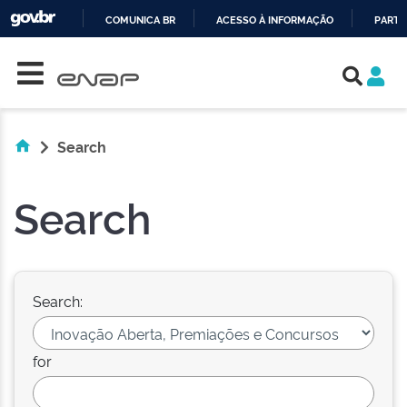
COMUNICA BR
ACESSO À INFORMAÇÃO
PARTI
Skip navigation
IR
PARA
O
CONTEÚDO
Search
Search
Search:
for