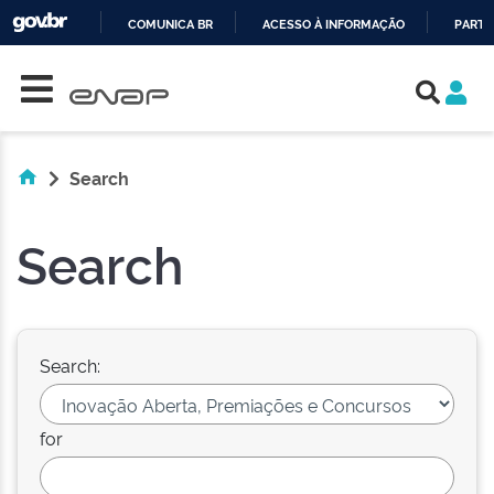
COMUNICA BR
ACESSO À INFORMAÇÃO
PARTI
Skip navigation
IR
PARA
O
CONTEÚDO
Search
Search
Search:
for