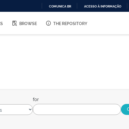
COMUNICA BR
ACESSO À INFORMAÇÃO
IR
PARA
ES
BROWSE
THE REPOSITORY
O
CONTEÚDO
for