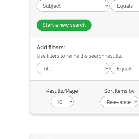
Start a new search
Add filters:
Use filters to refine the search results.
Results/Page
Sort items by