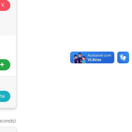
econds).