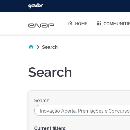
Skip navigation
HOME
COMMUNITI
Search
Search
Search:
Current filters: