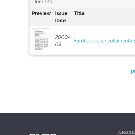
Item hits:
Preview
Issue
Title
Date
2000-
Farol do desenvolvimento
03
p
A ESCO