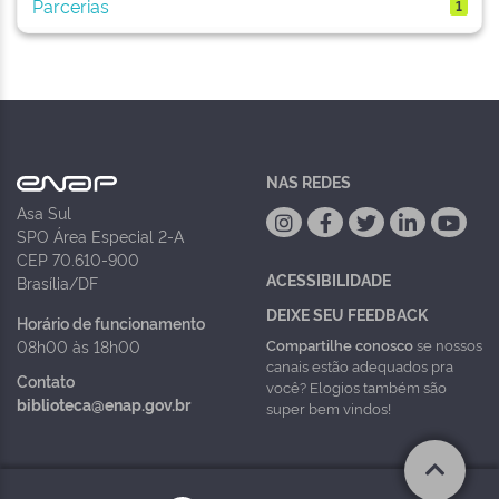
Parcerias
1
NAS REDES
Asa Sul
SPO Área Especial 2-A
CEP 70.610-900
ACESSIBILIDADE
Brasília/DF
DEIXE SEU FEEDBACK
Horário de funcionamento
Compartilhe conosco
se nossos
08h00 às 18h00
canais estão adequados pra
Contato
você? Elogios também são
biblioteca@enap.gov.br
super bem vindos!