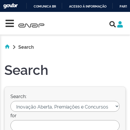
COMUNICA BR
ACESSO À INFORMAÇÃO
PARTI
Skip navigation
IR
PARA
O
CONTEÚDO
Search
Search
Search:
for