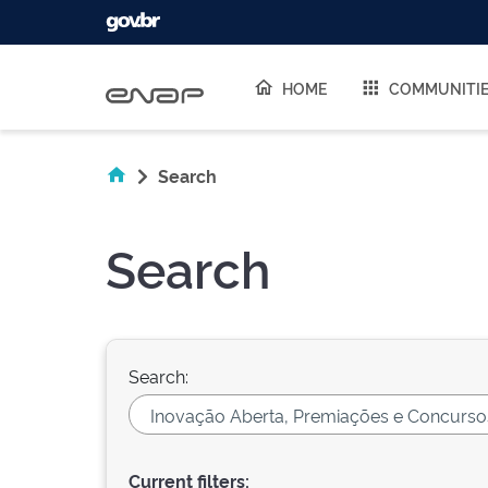
Skip navigation
HOME
COMMUNITI
Search
Search
Search:
Current filters: