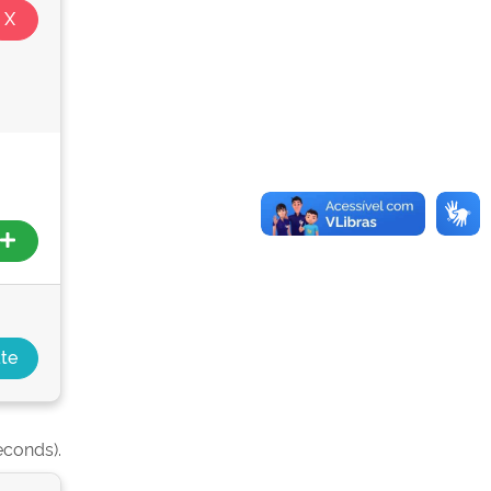
econds).