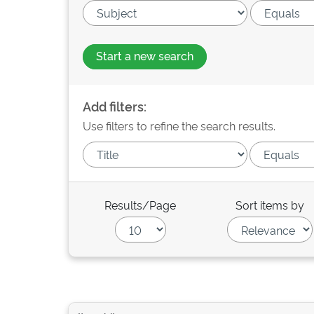
Start a new search
Add filters:
Use filters to refine the search results.
Results/Page
Sort items by