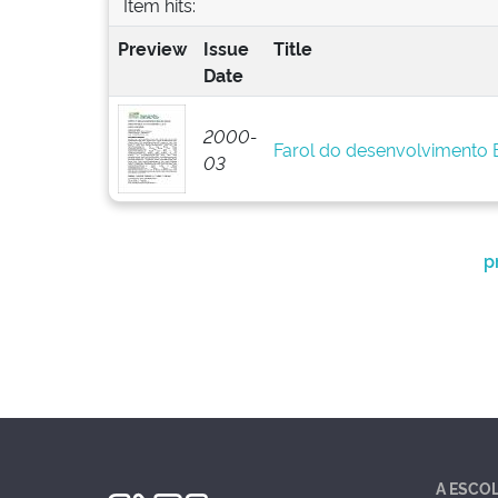
Item hits:
Preview
Issue
Title
Date
2000-
Farol do desenvolvimento
03
p
A ESCO