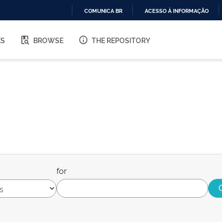
COMUNICA BR
ACESSO À INFORMAÇÃO
IR
PARA
ES
BROWSE
THE REPOSITORY
O
CONTEÚDO
for