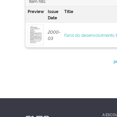
Item hits:
Preview
Issue
Title
Date
2000-
Farol do desenvolvimento
03
p
A ESCO