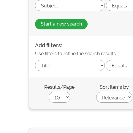
Start a new search
Add filters:
Use filters to refine the search results.
Results/Page
Sort items by