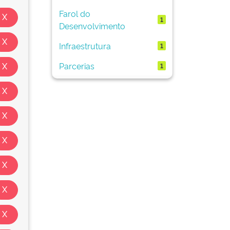
Farol do
1
Desenvolvimento
Infraestrutura
1
Parcerias
1