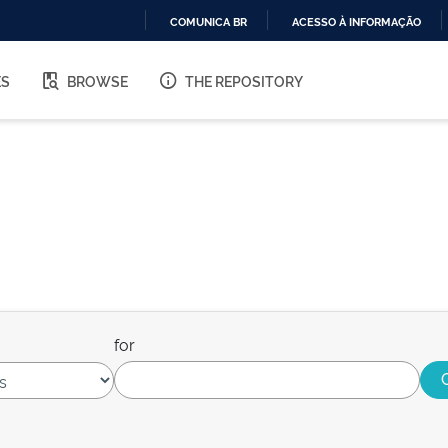
COMUNICA BR
ACESSO À INFORMAÇÃO
IR
PARA
ES
BROWSE
THE REPOSITORY
O
CONTEÚDO
for