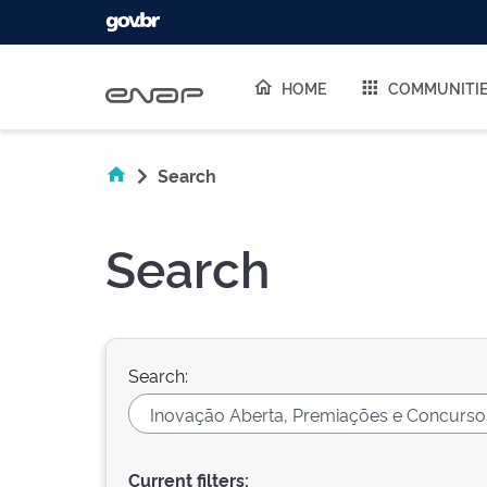
Skip navigation
HOME
COMMUNITI
Search
Search
Search:
Current filters: