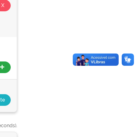
econds).