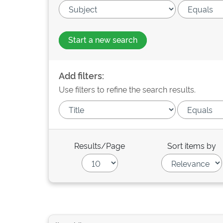
Start a new search
Add filters:
Use filters to refine the search results.
Results/Page
Sort items by