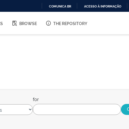
COMUNICA BR
ACESSO À INFORMAÇÃO
IR
PARA
ES
BROWSE
THE REPOSITORY
O
CONTEÚDO
for