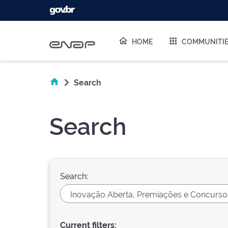
Skip navigation
HOME
COMMUNITI
Search
Search
Search:
Current filters: