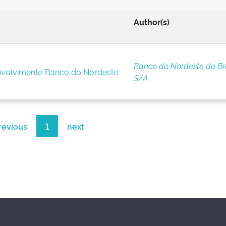
Author(s)
Banco do Nordeste do Bra
nvolvimento Banco do Nordeste
S/A
revious
1
next