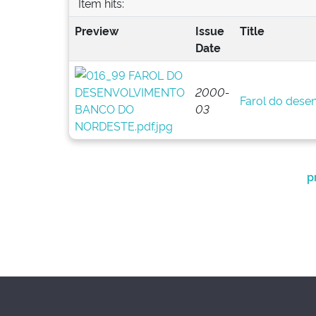
Item hits:
Preview
Issue
Title
Date
2000-
Farol do dese
03
p