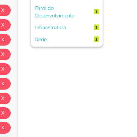
Farol do
1
Desenvolvimento
Infraestrutura
1
Rede
1