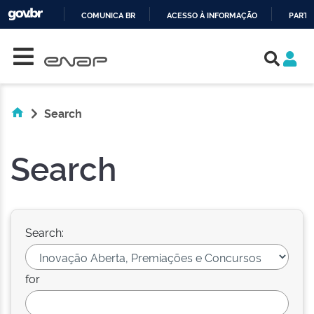
COMUNICA BR
ACESSO À INFORMAÇÃO
PARTI
Skip navigation
IR
PARA
O
CONTEÚDO
Search
Search
Search:
for