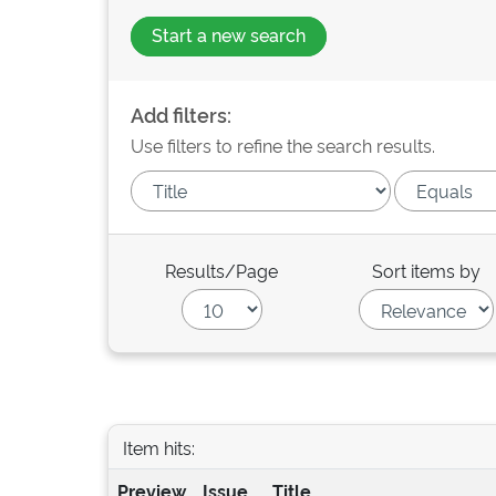
Start a new search
Add filters:
Use filters to refine the search results.
Results/Page
Sort items by
Item hits:
Preview
Issue
Title