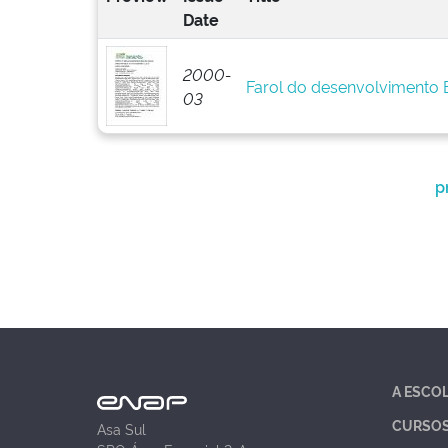
Date
2000-
Farol do desenvolvimento
03
p
A ESCO
CURSO
Asa Sul