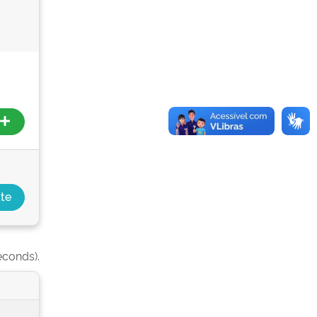
econds).