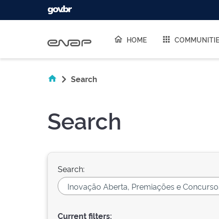
Skip navigation
HOME
COMMUNITI
Search
Search
Search:
Current filters: