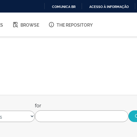
COMUNICA BR
ACESSO À INFORMAÇÃO
IR
PARA
ES
BROWSE
THE REPOSITORY
O
CONTEÚDO
for