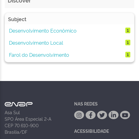
Discover
Subject
Desenvolvimento Econômico
1
Desenvolvimento Local
1
Farol do Desenvolvimento
1
NAS REDES
Asa Sul
SPO Área Especial 2-A
CEP 70.610-900
ACESSIBILIDADE
Brasília/DF