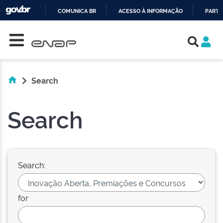
COMUNICA BR
ACESSO À INFORMAÇÃO
PARTI
Skip navigation
IR
PARA
O
CONTEÚDO
Search
Search
Search:
for