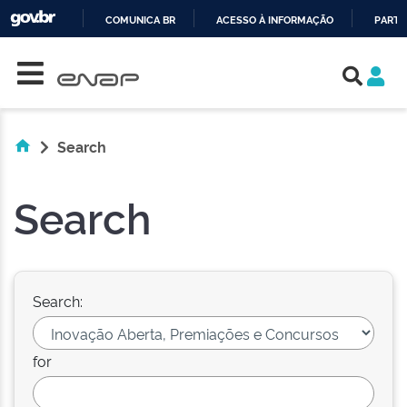
COMUNICA BR
ACESSO À INFORMAÇÃO
PARTI
Skip navigation
IR
PARA
O
CONTEÚDO
Search
Search
Search:
for