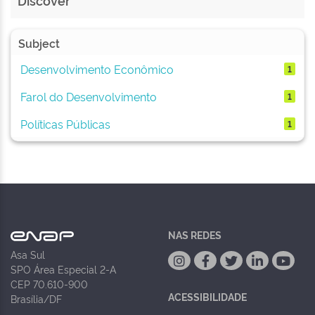
Discover
Subject
Desenvolvimento Econômico
1
Farol do Desenvolvimento
1
Políticas Públicas
1
NAS REDES
Asa Sul
SPO Área Especial 2-A
CEP 70.610-900
ACESSIBILIDADE
Brasília/DF