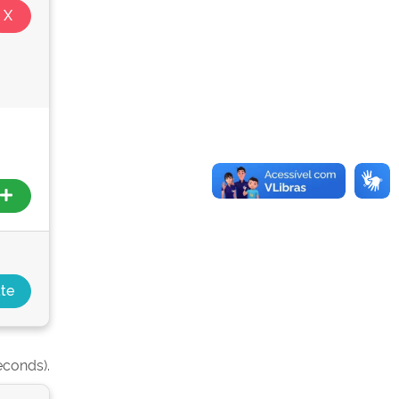
econds).