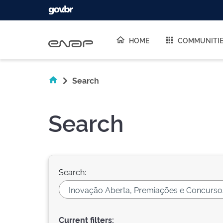
Skip navigation
HOME
COMMUNITI
Search
Search
Search:
Current filters: