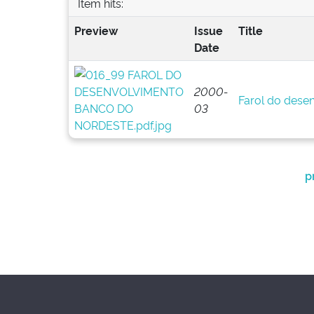
Item hits:
Preview
Issue
Title
Date
2000-
Farol do dese
03
p