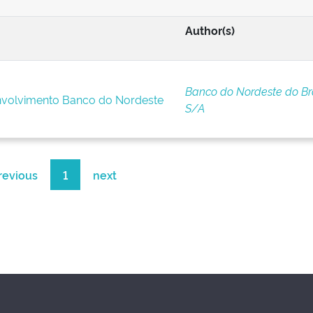
Author(s)
Banco do Nordeste do Bra
nvolvimento Banco do Nordeste
S/A
revious
1
next