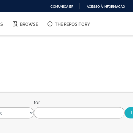
COMUNICA BR
ACESSO À INFORMAÇÃO
IR
PARA
ES
BROWSE
THE REPOSITORY
O
CONTEÚDO
for