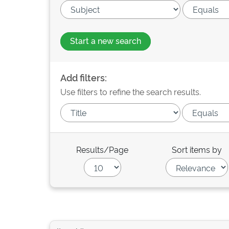
Start a new search
Add filters:
Use filters to refine the search results.
Results/Page
Sort items by