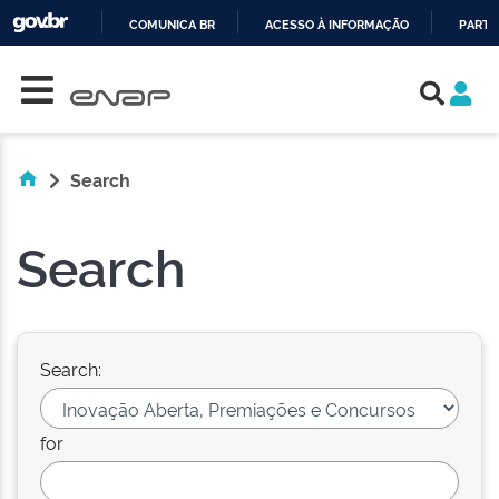
COMUNICA BR
ACESSO À INFORMAÇÃO
PARTI
Skip navigation
IR
PARA
O
CONTEÚDO
Search
Search
Search:
for