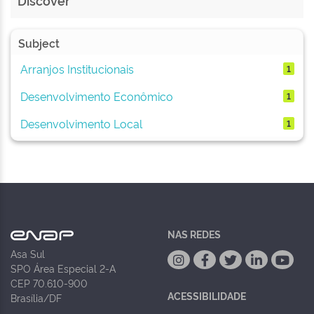
Discover
Subject
Arranjos Institucionais
1
Desenvolvimento Econômico
1
Desenvolvimento Local
1
NAS REDES
Asa Sul
SPO Área Especial 2-A
CEP 70.610-900
ACESSIBILIDADE
Brasília/DF