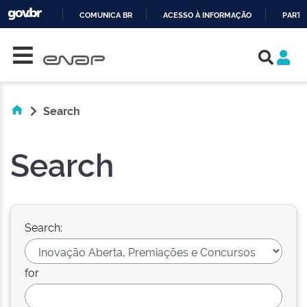
COMUNICA BR
ACESSO À INFORMAÇÃO
PARTI
Skip navigation
IR
PARA
O
CONTEÚDO
Search
Search
Search:
for