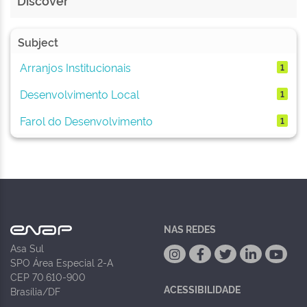
Discover
Subject
Arranjos Institucionais
1
Desenvolvimento Local
1
Farol do Desenvolvimento
1
NAS REDES
Asa Sul
SPO Área Especial 2-A
CEP 70.610-900
ACESSIBILIDADE
Brasília/DF