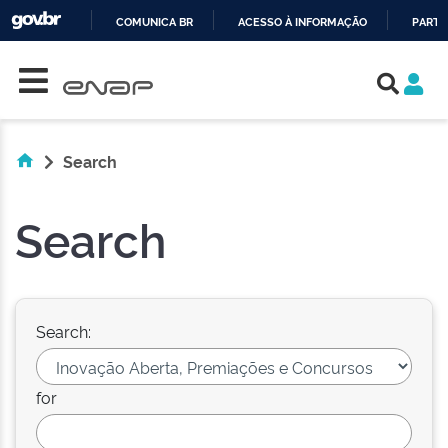
COMUNICA BR
ACESSO À INFORMAÇÃO
PARTI
Skip navigation
IR
PARA
O
CONTEÚDO
Search
Search
Search:
for