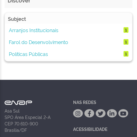
Discover
Subject
Arranjos Institucionais
1
Farol do Desenvolvimento
1
Políticas Públicas
1
NAS REDES
Asa Sul
SPO Área Especial 2-A
CEP 70.610-900
ACESSIBILIDADE
Brasília/DF