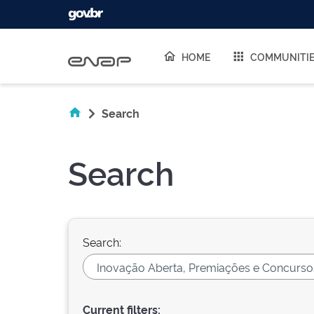
Skip navigation
HOME
COMMUNITI
Search
Search
Search:
Current filters: