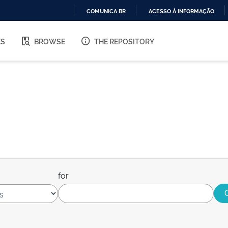
COMUNICA BR
ACESSO À INFORMAÇÃO
IR
PARA
ES
BROWSE
THE REPOSITORY
O
CONTEÚDO
for