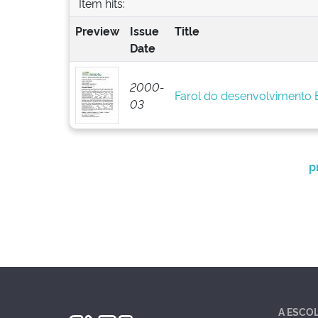
Item hits:
Preview
Issue
Title
Date
2000-
Farol do desenvolvimento
03
p
A ESCO