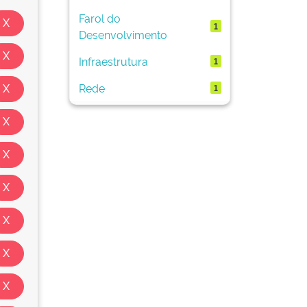
Farol do
1
Desenvolvimento
Infraestrutura
1
Rede
1