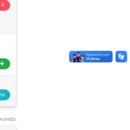
econds).