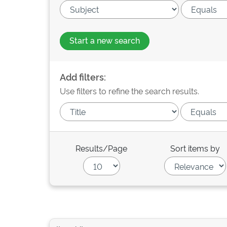
Start a new search
Add filters:
Use filters to refine the search results.
Results/Page
Sort items by