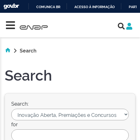
COMUNICA BR
ACESSO À INFORMAÇÃO
PARTI
Skip navigation
IR
PARA
O
CONTEÚDO
Search
Search
Search:
for