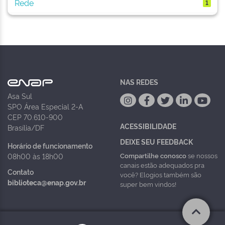
Rede
1
NAS REDES
Asa Sul
SPO Área Especial 2-A
CEP 70.610-900
ACESSIBILIDADE
Brasília/DF
DEIXE SEU FEEDBACK
Horário de funcionamento
Compartilhe conosco
se nossos
08h00 às 18h00
canais estão adequados pra
Contato
você? Elogios também são
biblioteca@enap.gov.br
super bem vindos!