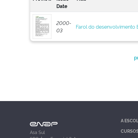
Date
2000-
Farol do desenvolvimento
03
p
A ESCO
CURSO
Asa Sul