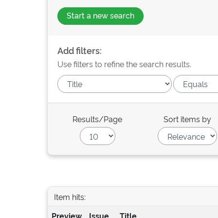
Start a new search
Add filters:
Use filters to refine the search results.
Results/Page
Sort items by
Item hits:
Preview
Issue
Title