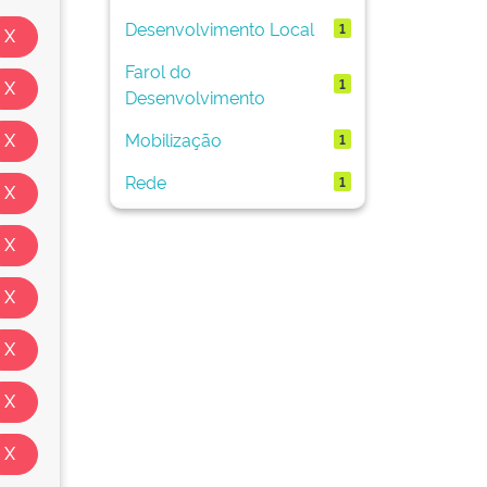
Desenvolvimento Local
1
Farol do
1
Desenvolvimento
Mobilização
1
Rede
1