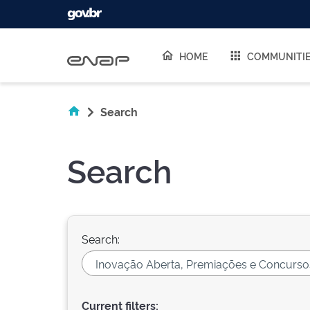
Skip navigation
HOME
COMMUNITI
Search
Search
Search:
Current filters: