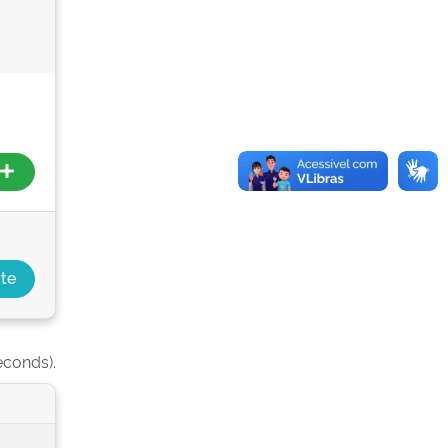
econds).