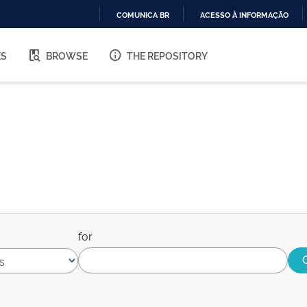
COMUNICA BR
ACESSO À INFORMAÇÃO
IR
PARA
ES
BROWSE
THE REPOSITORY
O
CONTEÚDO
for