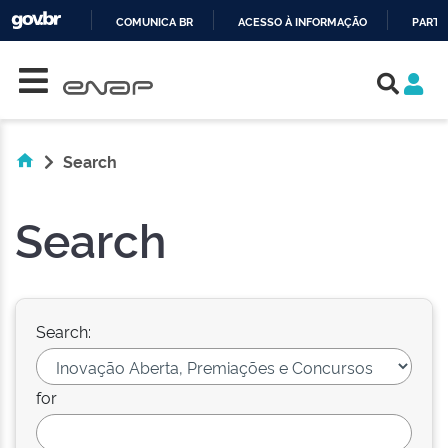
COMUNICA BR
ACESSO À INFORMAÇÃO
PARTI
Skip navigation
IR
PARA
O
CONTEÚDO
Search
Search
Search:
for