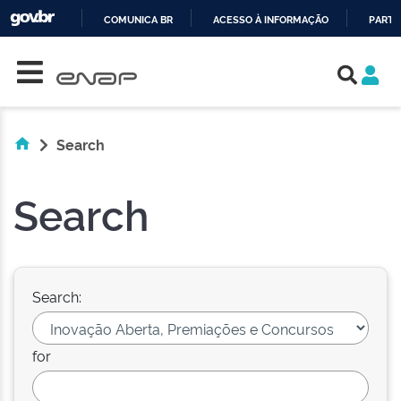
COMUNICA BR
ACESSO À INFORMAÇÃO
PARTI
Skip navigation
IR
PARA
O
CONTEÚDO
Search
Search
Search:
for