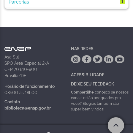
Parcerias
1
NAS REDES
Asa Sul
SPO Área Especial 2-A
CEP 70.610-900
ACESSIBILIDADE
Brasília/DF
DEIXE SEU FEEDBACK
Horário de funcionamento
Compartilhe conosco
se nossos
08h00 às 18h00
canais estão adequados pra
Contato
você? Elogios também são
biblioteca@enap.gov.br
super bem vindos!