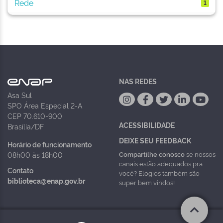
Rede
1
NAS REDES
Asa Sul
SPO Área Especial 2-A
CEP 70.610-900
ACESSIBILIDADE
Brasília/DF
DEIXE SEU FEEDBACK
Horário de funcionamento
Compartilhe conosco
se nossos
08h00 às 18h00
canais estão adequados pra
Contato
você? Elogios também são
biblioteca@enap.gov.br
super bem vindos!