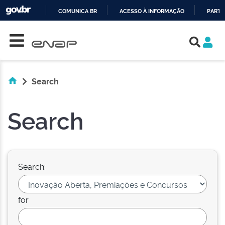
COMUNICA BR
ACESSO À INFORMAÇÃO
PARTI
Skip navigation
IR
PARA
O
CONTEÚDO
Search
Search
Search:
for