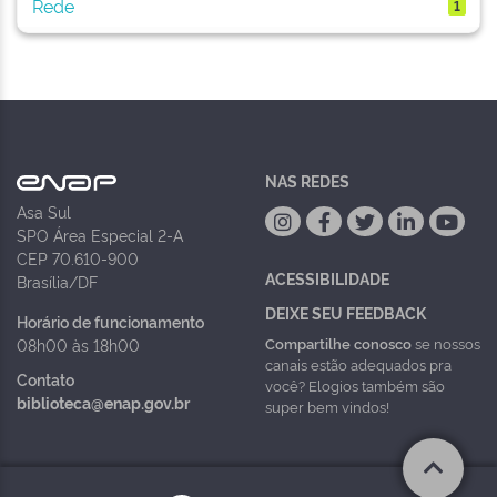
Rede
1
NAS REDES
Asa Sul
SPO Área Especial 2-A
CEP 70.610-900
ACESSIBILIDADE
Brasília/DF
DEIXE SEU FEEDBACK
Horário de funcionamento
Compartilhe conosco
se nossos
08h00 às 18h00
canais estão adequados pra
Contato
você? Elogios também são
biblioteca@enap.gov.br
super bem vindos!