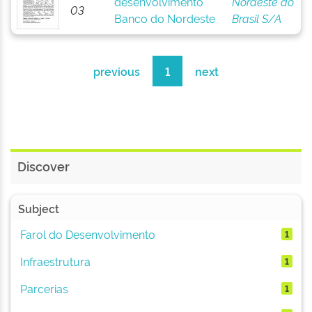
desenvolvimento
Nordeste do
03
Banco do Nordeste
Brasil S/A
previous
1
next
Discover
Subject
Farol do Desenvolvimento
1
Infraestrutura
1
Parcerias
1