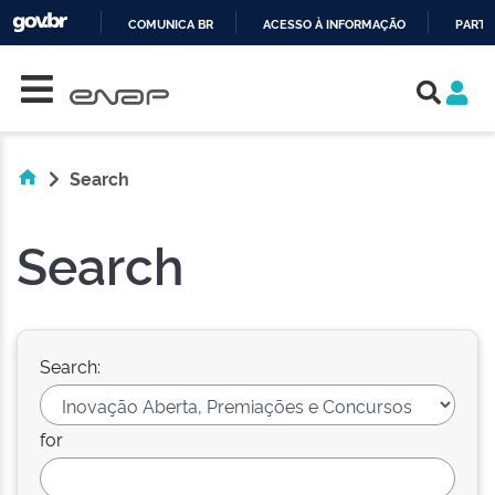
COMUNICA BR
ACESSO À INFORMAÇÃO
PARTI
Skip navigation
IR
PARA
O
CONTEÚDO
Search
Search
Search:
for