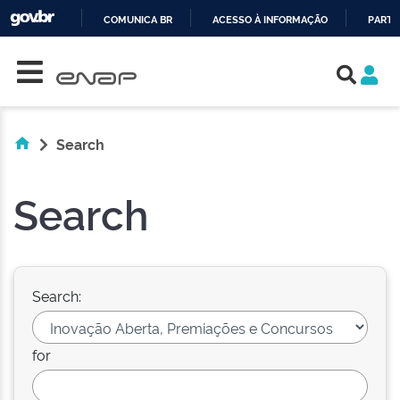
COMUNICA BR
ACESSO À INFORMAÇÃO
PARTI
Skip navigation
IR
PARA
O
CONTEÚDO
Search
Search
Search:
for