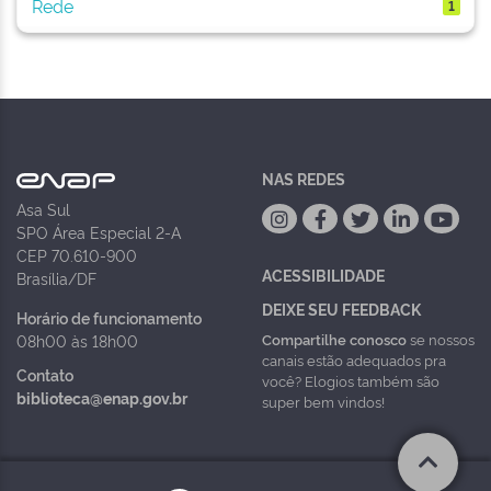
Rede
1
NAS REDES
Asa Sul
SPO Área Especial 2-A
CEP 70.610-900
ACESSIBILIDADE
Brasília/DF
DEIXE SEU FEEDBACK
Horário de funcionamento
Compartilhe conosco
se nossos
08h00 às 18h00
canais estão adequados pra
Contato
você? Elogios também são
biblioteca@enap.gov.br
super bem vindos!