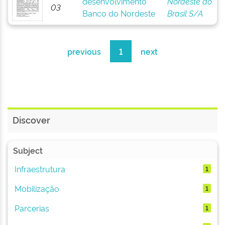
desenvolvimento
Nordeste do
03
Banco do Nordeste
Brasil S/A
previous
1
next
Discover
Subject
Infraestrutura
1
Mobilização
1
Parcerias
1