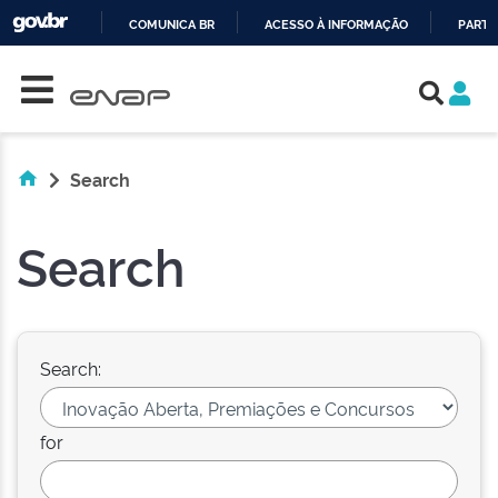
COMUNICA BR
ACESSO À INFORMAÇÃO
PARTI
Skip navigation
IR
PARA
O
CONTEÚDO
Search
Search
Search:
for