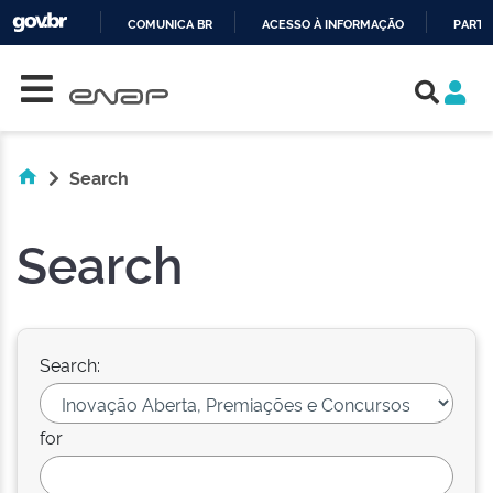
COMUNICA BR
ACESSO À INFORMAÇÃO
PARTI
Skip navigation
IR
PARA
O
CONTEÚDO
Search
Search
Search:
for