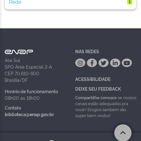
Rede
1
NAS REDES
Asa Sul
SPO Área Especial 2-A
CEP 70.610-900
ACESSIBILIDADE
Brasília/DF
DEIXE SEU FEEDBACK
Horário de funcionamento
Compartilhe conosco
se nossos
08h00 às 18h00
canais estão adequados pra
Contato
você? Elogios também são
biblioteca@enap.gov.br
super bem vindos!