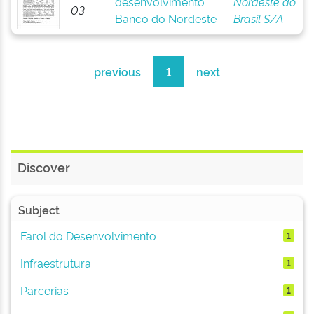
desenvolvimento
Nordeste do
03
Banco do Nordeste
Brasil S/A
previous
1
next
Discover
Subject
Farol do Desenvolvimento
1
Infraestrutura
1
Parcerias
1