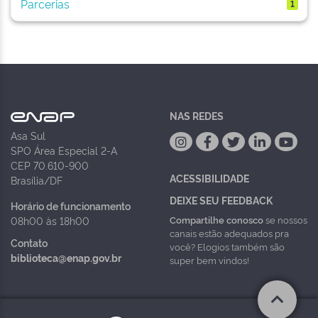
Parcerias
1
NAS REDES
Asa Sul
SPO Área Especial 2-A
CEP 70.610-900
ACESSIBILIDADE
Brasília/DF
DEIXE SEU FEEDBACK
Horário de funcionamento
Compartilhe conosco
se nossos
08h00 às 18h00
canais estão adequados pra
Contato
você? Elogios também são
biblioteca@enap.gov.br
super bem vindos!