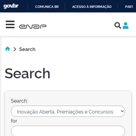
COMUNICA BR
ACESSO À INFORMAÇÃO
PARTI
Skip navigation
IR
PARA
O
CONTEÚDO
Search
Search
Search:
for