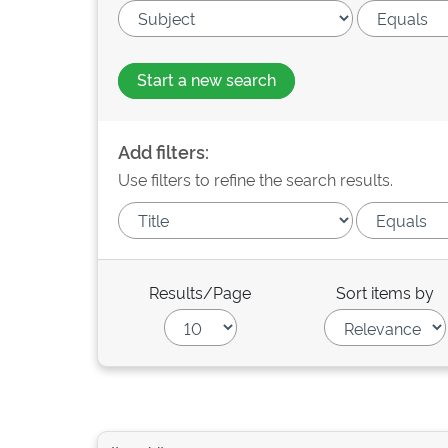
Start a new search
Add filters:
Use filters to refine the search results.
Results/Page
Sort items by