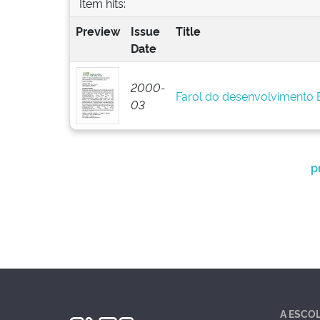
Item hits:
Preview
Issue
Title
Date
2000-
Farol do desenvolvimento
03
p
A ESCO