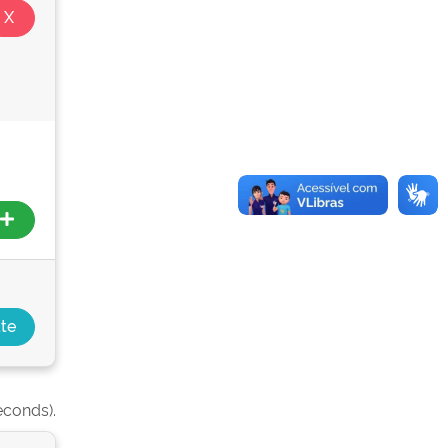
econds).