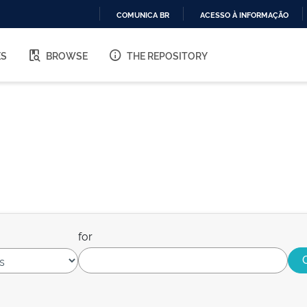
COMUNICA BR
ACESSO À INFORMAÇÃO
IR
PARA
ES
BROWSE
THE REPOSITORY
O
CONTEÚDO
for