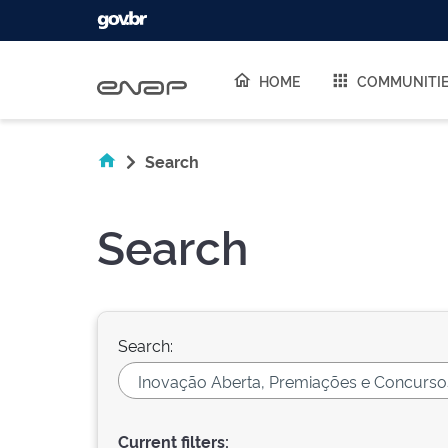
Skip navigation
HOME
COMMUNITI
Search
Search
Search:
Current filters: