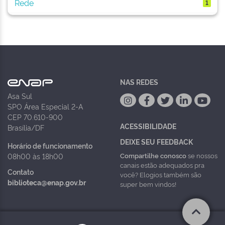
Rede
1
NAS REDES
Asa Sul
SPO Área Especial 2-A
CEP 70.610-900
ACESSIBILIDADE
Brasília/DF
DEIXE SEU FEEDBACK
Horário de funcionamento
Compartilhe conosco
se nossos
08h00 às 18h00
canais estão adequados pra
Contato
você? Elogios também são
biblioteca@enap.gov.br
super bem vindos!