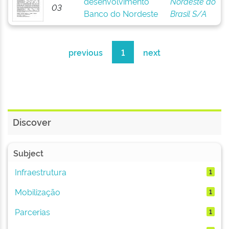
desenvolvimento
Nordeste do
03
Banco do Nordeste
Brasil S/A
previous
1
next
Discover
Subject
Infraestrutura
1
Mobilização
1
Parcerias
1