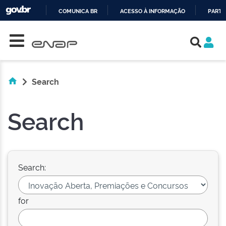
COMUNICA BR
ACESSO À INFORMAÇÃO
PARTI
Skip navigation
IR
PARA
O
CONTEÚDO
Search
Search
Search:
for