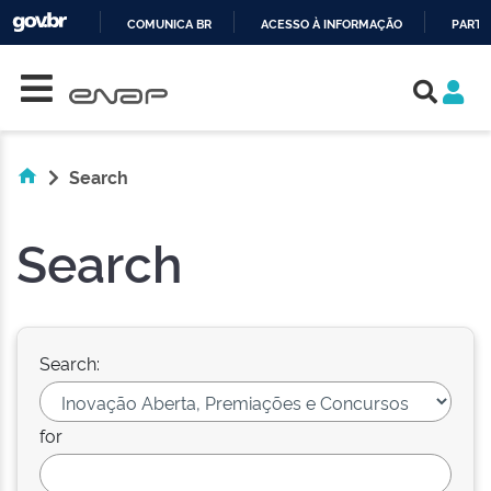
COMUNICA BR
ACESSO À INFORMAÇÃO
PARTI
Skip navigation
IR
PARA
O
CONTEÚDO
Search
Search
Search:
for