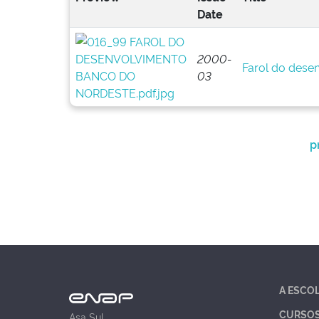
Date
2000-
Farol do dese
03
p
A ESCO
CURSO
Asa Sul