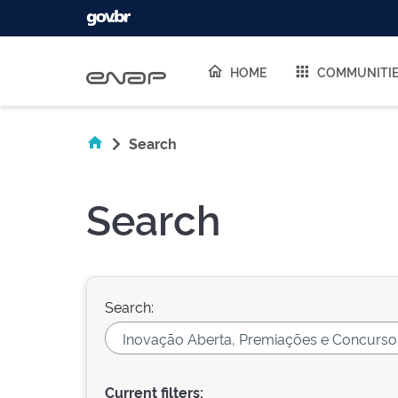
Skip navigation
HOME
COMMUNITI
Search
Search
Search:
Current filters: