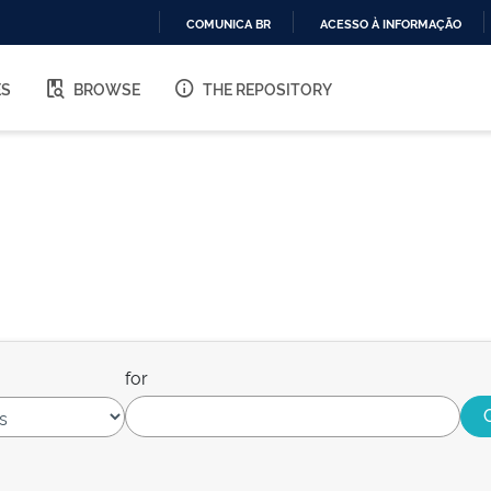
COMUNICA BR
ACESSO À INFORMAÇÃO
IR
PARA
ES
BROWSE
THE REPOSITORY
O
CONTEÚDO
for