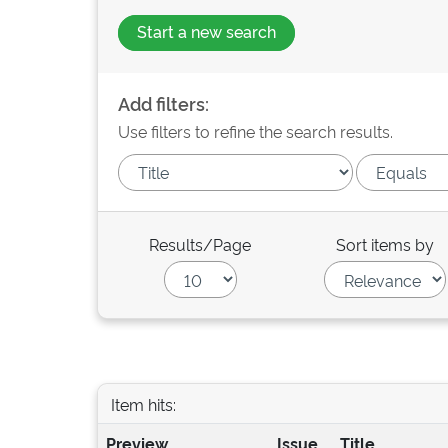
Start a new search
Add filters:
Use filters to refine the search results.
Results/Page
Sort items by
Item hits:
Preview
Issue
Title