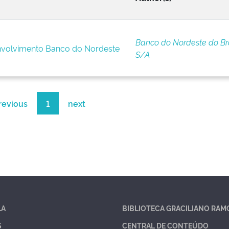
Banco do Nordeste do Bra
nvolvimento Banco do Nordeste
S/A
revious
1
next
LA
BIBLIOTECA GRACILIANO RAM
S
CENTRAL DE CONTEÚDO