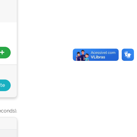
econds).