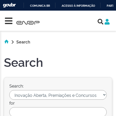
COMUNICA BR
ACESSO À INFORMAÇÃO
PARTI
Skip navigation
IR
PARA
O
CONTEÚDO
Search
Search
Search:
for