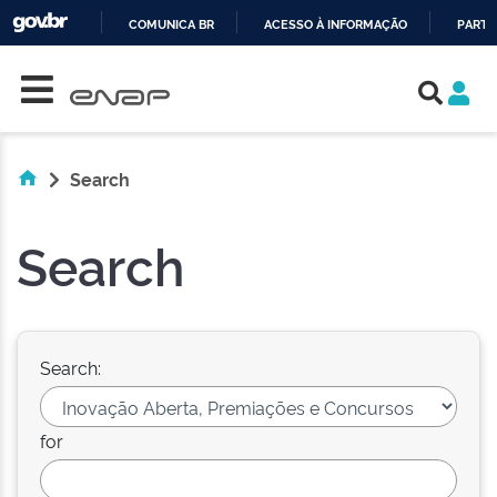
COMUNICA BR
ACESSO À INFORMAÇÃO
PARTI
Skip navigation
IR
PARA
O
CONTEÚDO
Search
Search
Search:
for