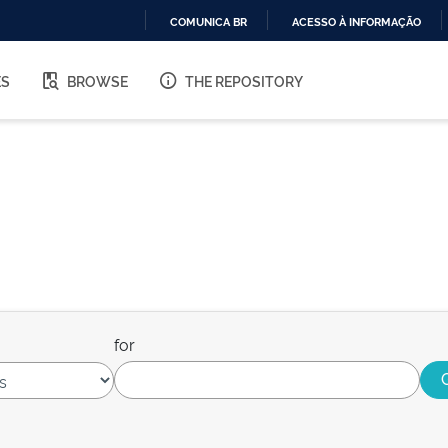
COMUNICA BR
ACESSO À INFORMAÇÃO
IR
PARA
ES
BROWSE
THE REPOSITORY
O
CONTEÚDO
for