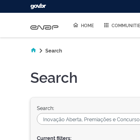
Skip navigation
HOME
COMMUNITI
Search
Search
Search:
Current filters: