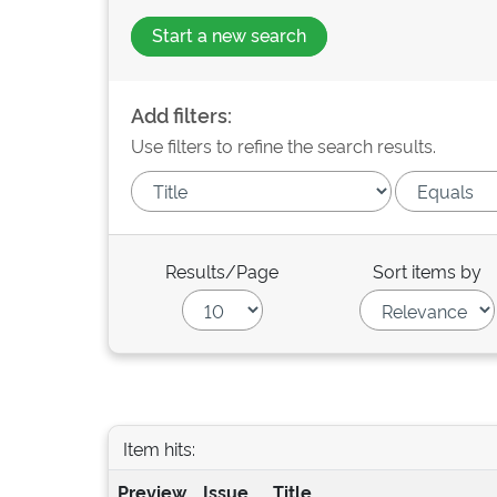
Start a new search
Add filters:
Use filters to refine the search results.
Results/Page
Sort items by
Item hits:
Preview
Issue
Title