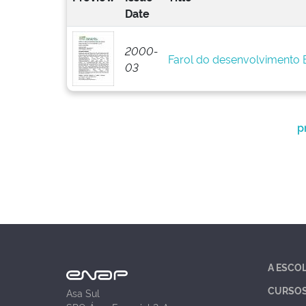
Date
2000-
Farol do desenvolvimento
03
p
A ESCO
CURSO
Asa Sul