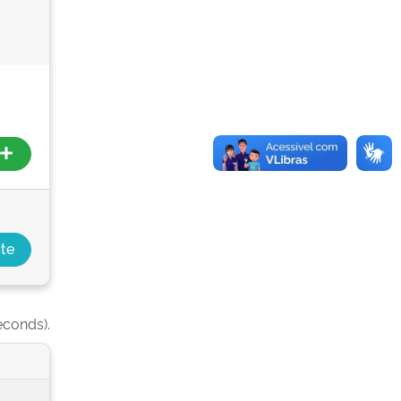
econds).