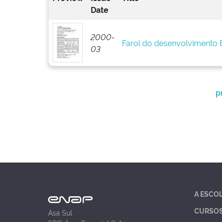
Date
2000-
Farol do desenvolvimento
03
p
A ESCO
CURSO
Asa Sul