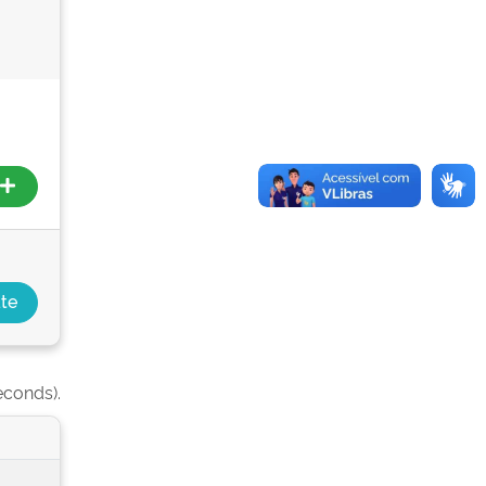
econds).