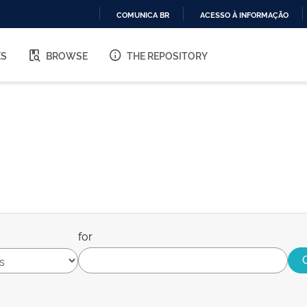
COMUNICA BR
ACESSO À INFORMAÇÃO
IR
PARA
ES
BROWSE
THE REPOSITORY
O
CONTEÚDO
for