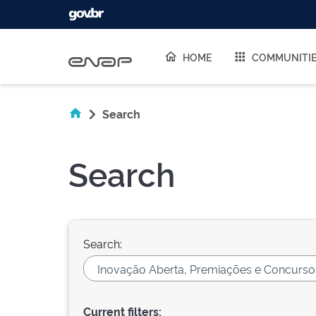
Skip navigation
HOME
COMMUNITI
Search
Search
Search:
Current filters: