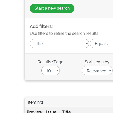
Start a new search
Add filters:
Use filters to refine the search results.
Results/Page
Sort items by
Item hits:
Preview
Issue
Title