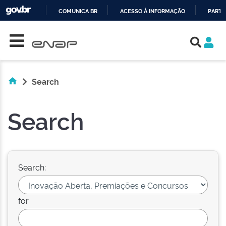
COMUNICA BR
ACESSO À INFORMAÇÃO
PARTI
Skip navigation
IR
PARA
O
CONTEÚDO
Search
Search
Search:
for