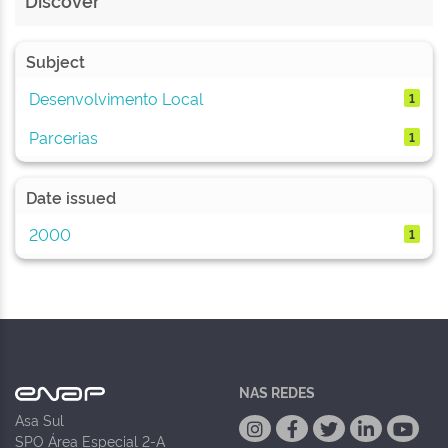
Discover
Subject
Desenvolvimento Local
1
Parcerias
1
Date issued
2000
1
NAS REDES
Asa Sul
SPO Área Especial 2-A