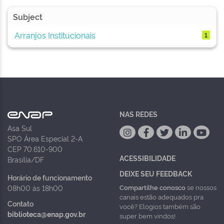
Subject
Arranjos Institucionais
1
NAS REDES
Asa Sul
SPO Área Especial 2-A
CEP 70.610-900
ACESSIBILIDADE
Brasília/DF
DEIXE SEU FEEDBACK
Horário de funcionamento
Compartilhe conosco
se nossos
08h00 às 18h00
canais estão adequados pra
Contato
você? Elogios também são
biblioteca@enap.gov.br
super bem vindos!