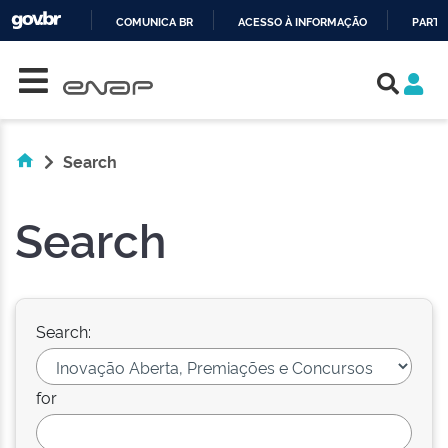
COMUNICA BR
ACESSO À INFORMAÇÃO
PARTI
Skip navigation
IR
PARA
O
CONTEÚDO
Search
Search
Search:
for