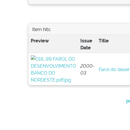
Item hits:
Preview
Issue
Title
Date
2000-
Farol do dese
03
p