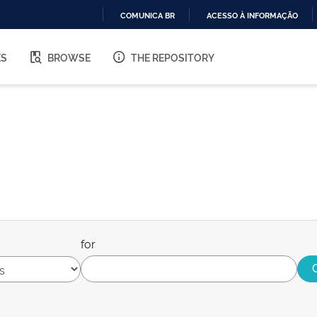
COMUNICA BR
ACESSO À INFORMAÇÃO
IR
PARA
ES
BROWSE
THE REPOSITORY
O
CONTEÚDO
for