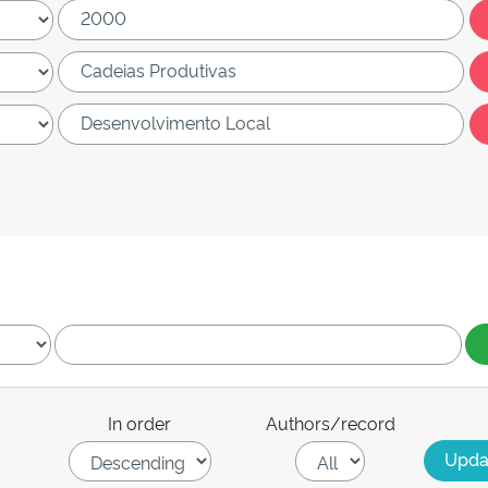
In order
Authors/record