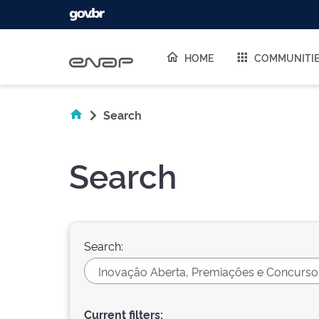
Skip navigation
HOME
COMMUNITI
Search
Search
Search:
Current filters: