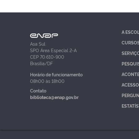
A ESCO
CURSO
Asa Sul
SPO Área Especial 2-A
SERVIÇ
CEP 70.610-900
Brasília/DF
PESQUI
ACONT
Horário de funcionamento
08h00 às 18h00
ACESSO
Contato
PERGUN
biblioteca@enap.gov.br
ESTATÍS