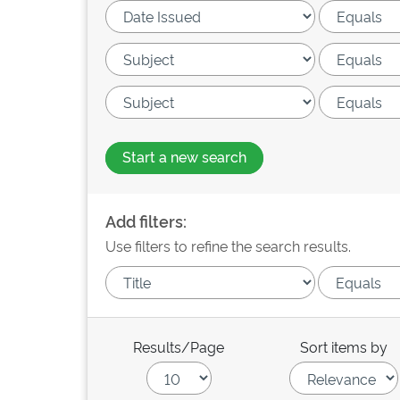
Start a new search
Add filters:
Use filters to refine the search results.
Results/Page
Sort items by