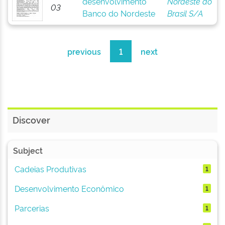
desenvolvimento
Nordeste do
03
Banco do Nordeste
Brasil S/A
previous
1
next
Discover
Subject
Cadeias Produtivas
1
Desenvolvimento Econômico
1
Parcerias
1