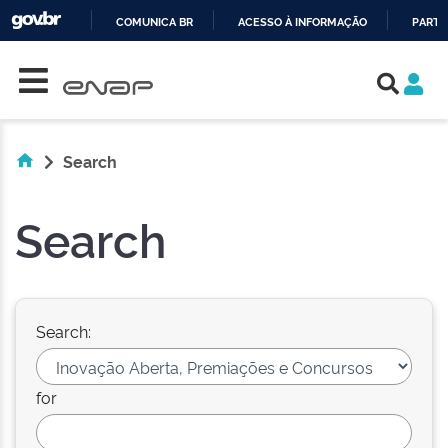
COMUNICA BR
ACESSO À INFORMAÇÃO
PARTI
Skip navigation
IR
PARA
O
CONTEÚDO
Search
Search
Search:
for