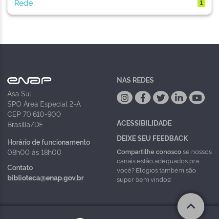
Rede
1
NAS REDES
Asa Sul
SPO Área Especial 2-A
CEP 70.610-900
ACESSIBILIDADE
Brasília/DF
DEIXE SEU FEEDBACK
Horário de funcionamento
Compartilhe conosco
se nossos
08h00 às 18h00
canais estão adequados pra
Contato
você? Elogios também são
biblioteca@enap.gov.br
super bem vindos!