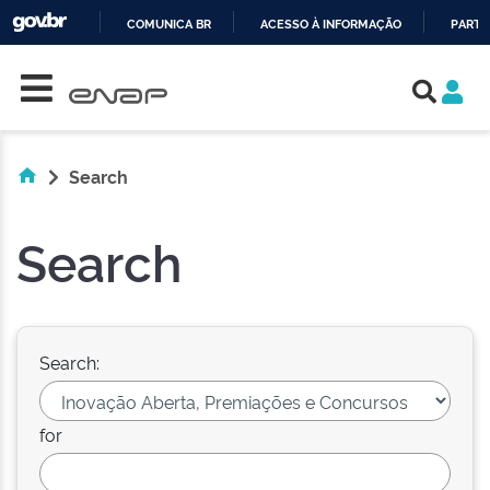
COMUNICA BR
ACESSO À INFORMAÇÃO
PARTI
Skip navigation
IR
PARA
O
CONTEÚDO
Search
Search
Search:
for