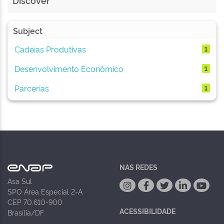
Discover
Subject
Cadeias Produtivas
1
Desenvolvimento Econômico
1
Parcerias
1
NAS REDES
Asa Sul
SPO Área Especial 2-A
CEP 70.610-900
ACESSIBILIDADE
Brasília/DF