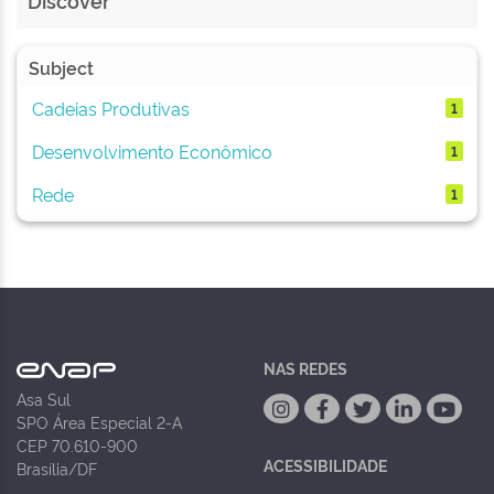
Discover
Subject
Cadeias Produtivas
1
Desenvolvimento Econômico
1
Rede
1
NAS REDES
Asa Sul
SPO Área Especial 2-A
CEP 70.610-900
ACESSIBILIDADE
Brasília/DF