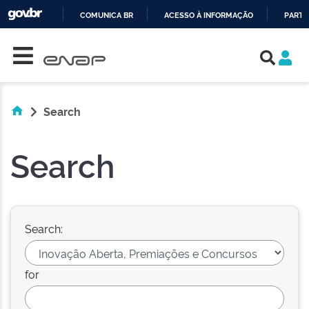
COMUNICA BR
ACESSO À INFORMAÇÃO
PARTI
Skip navigation
IR
PARA
O
CONTEÚDO
Search
Search
Search:
for