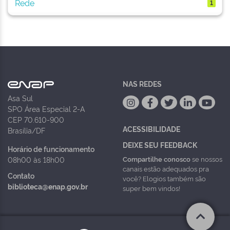
Rede
1
NAS REDES
Asa Sul
SPO Área Especial 2-A
CEP 70.610-900
ACESSIBILIDADE
Brasília/DF
DEIXE SEU FEEDBACK
Horário de funcionamento
Compartilhe conosco
se nossos
08h00 às 18h00
canais estão adequados pra
Contato
você? Elogios também são
biblioteca@enap.gov.br
super bem vindos!