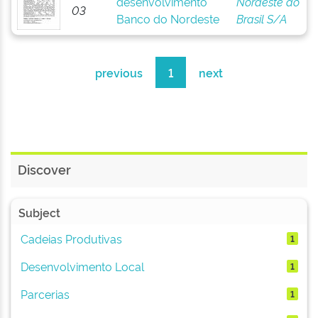
desenvolvimento
Nordeste do
03
Banco do Nordeste
Brasil S/A
previous
1
next
Discover
Subject
Cadeias Produtivas
1
Desenvolvimento Local
1
Parcerias
1