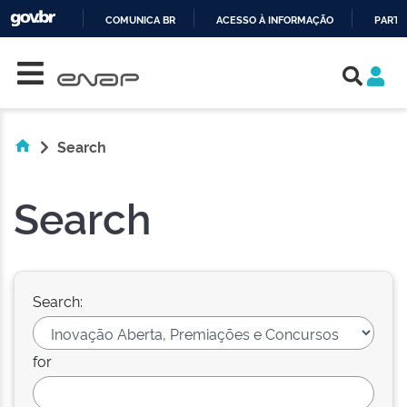
COMUNICA BR
ACESSO À INFORMAÇÃO
PARTI
Skip navigation
IR
PARA
O
CONTEÚDO
Search
Search
Search:
for