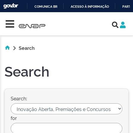
COMUNICA BR
ACESSO À INFORMAÇÃO
PARTI
Skip navigation
IR
PARA
O
CONTEÚDO
Search
Search
Search:
for