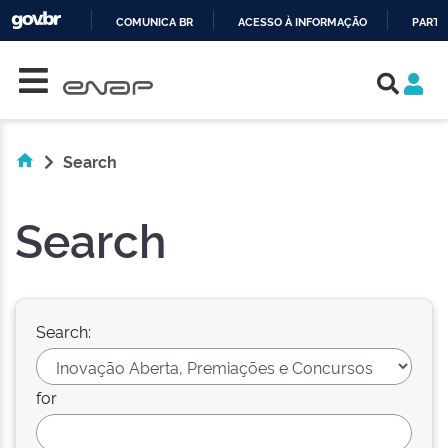
COMUNICA BR
ACESSO À INFORMAÇÃO
PARTI
Skip navigation
IR
PARA
O
CONTEÚDO
Search
Search
Search:
for