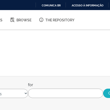
COMUNICA BR
ACESSO À INFORMAÇÃO
IR
PARA
ES
BROWSE
THE REPOSITORY
O
CONTEÚDO
for