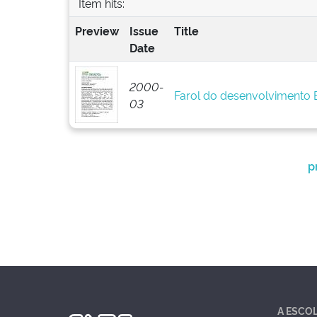
Item hits:
Preview
Issue
Title
Date
2000-
Farol do desenvolvimento
03
p
A ESCO