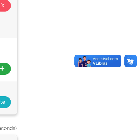
econds).