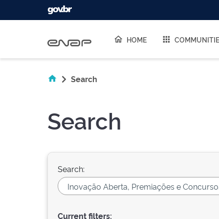
Skip navigation
HOME
COMMUNITI
Search
Search
Search:
Current filters: