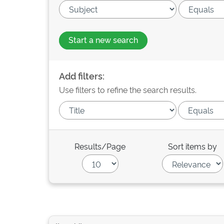
Start a new search
Add filters:
Use filters to refine the search results.
Results/Page
Sort items by