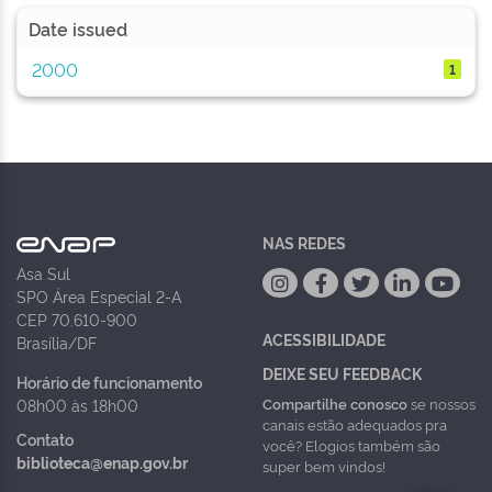
Date issued
2000
1
NAS REDES
Asa Sul
SPO Área Especial 2-A
CEP 70.610-900
ACESSIBILIDADE
Brasília/DF
DEIXE SEU FEEDBACK
Horário de funcionamento
Compartilhe conosco
se nossos
08h00 às 18h00
canais estão adequados pra
Contato
você? Elogios também são
biblioteca@enap.gov.br
super bem vindos!