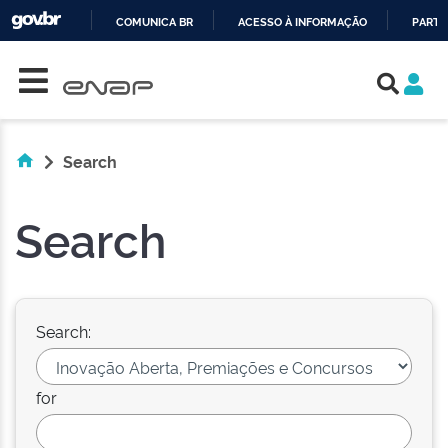
COMUNICA BR
ACESSO À INFORMAÇÃO
PARTI
Skip navigation
IR
PARA
O
CONTEÚDO
Search
Search
Search:
for