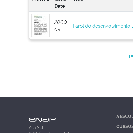
Date
2000-
Farol do desenvolvimento
03
p
A ESCO
CURSO
Asa Sul