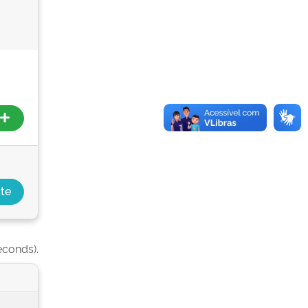
econds).