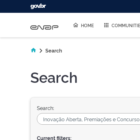
Skip navigation
HOME
COMMUNITI
Search
Search
Search:
Current filters: