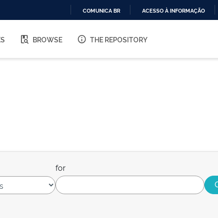
COMUNICA BR
ACESSO À INFORMAÇÃO
IR
PARA
ES
BROWSE
THE REPOSITORY
O
CONTEÚDO
for