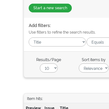
Start a new search
Add filters:
Use filters to refine the search results.
Results/Page
Sort items by
Item hits:
Preview
Issue
Title